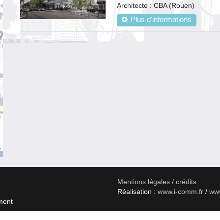
Architecte : CBA (Rouen)
Plus d'informations
Mentions légales / crédits
Réalisation :
www.i-comm.fr
/
www
ment