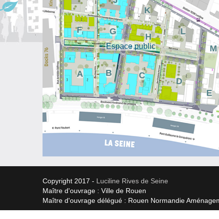
K
F
G
L
H
Espace public
M
B
A
C
D
E
Copyright 2017 -
Luciline Rives de Seine
Maître d'ouvrage : Ville de Rouen
Maître d'ouvrage délégué : Rouen Normandie Aménage