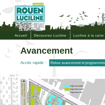
Accueil
Découvrez Luciline
Luciline à la carte
Avancement
Accès rapide :
Retour avancement et programmes
I
J