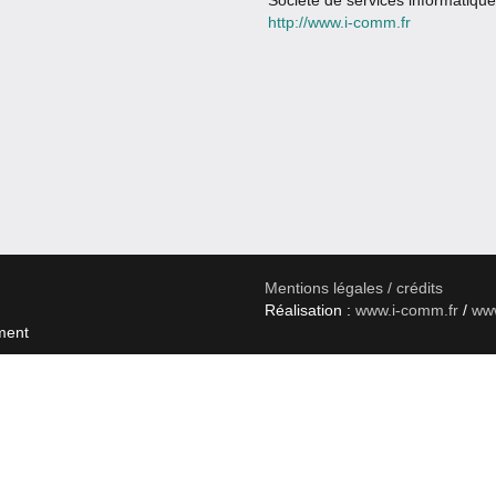
Société de services informatiqu
http://www.i-comm.fr
Mentions légales / crédits
Réalisation :
www.i-comm.fr
/
www
ment