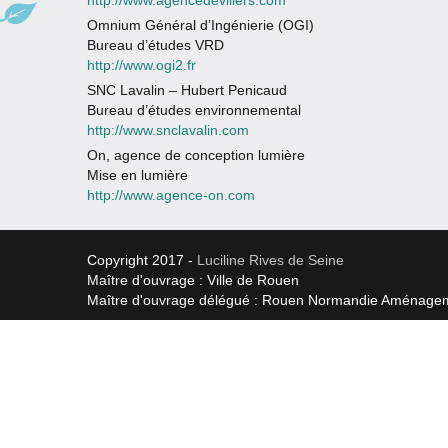
http://www.agencedevillers.com
Omnium Général d’Ingénierie (OGI)
Bureau d’études VRD
http://www.ogi2.fr
SNC Lavalin – Hubert Penicaud
Bureau d’études environnemental
http://www.snclavalin.com
On, agence de conception lumière
Mise en lumière
http://www.agence-on.com
Copyright 2017 -
Luciline Rives de Seine
Maître d'ouvrage : Ville de Rouen
Maître d'ouvrage délégué : Rouen Normandie Aménage